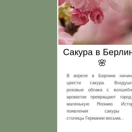
Сакура в Берли
🌸
В апреле в Берлине начин
цвести сакура. Воздуш
розовые облака с волшеб
ароматом превращают горо
маленькую Японию. Исто
появления сакуры
столицы Германии весьма...