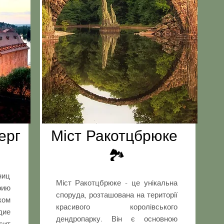
ерг
Міст Ракотцбрюке
🏞
ниц
Міст Ракотцбрюке - це унікальна
рию
споруда, розташована на території
ом
красивого королівського
дие
дендропарку. Він є основною
сит