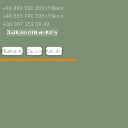
+48 889 980 265 (Viber)
+48 666 740 336 (Viber)
+38 067 352 68 88
Заповнити анкету
Навчання
Відгуки
Контакт