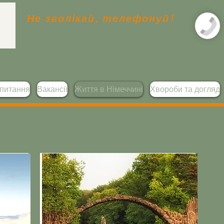
Не зволікай, телефонуй!
апитання
Вакансії
Життя в Німеччині
Хвороби та догляд