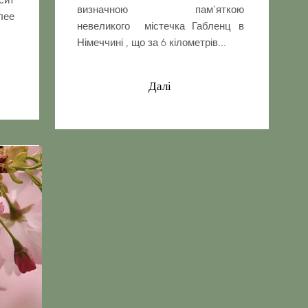
визначною пам'яткою
лее
невеликого містечка Габленц в
Німеччині , що за 6 кілометрів...
Далі