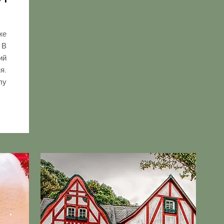
же
 В
ий
я.
лу