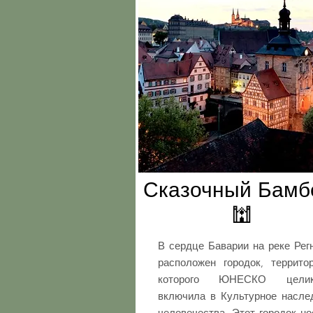
Сказочный Бамб
🕍
В сердце Баварии на реке Рег
расположен городок, террито
которого ЮНЕСКО целик
включила в Культурное насле
человечества. Этот городок но