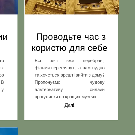
нии
Проводьте час з
користю для себе
го
Всі речі вже перебрані,
ых
фільми переглянуті, а вам нудно
ов
та хочеться врешті вийти з дому?
 В
Пропонуємо чудову
 у
альтернативу - онлайн
прогулянки по кращих музеях...
Далі