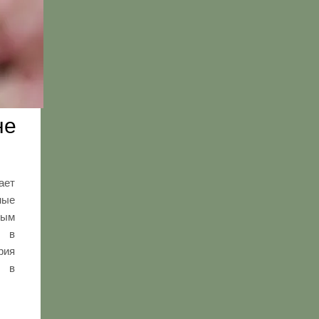
не
ает
ные
ным
д в
рия
 в